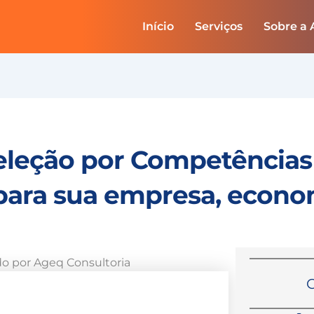
Início
Serviços
Sobre a
leção por Competências 
o para sua empresa, econ
do por
Ageq Consultoria
C