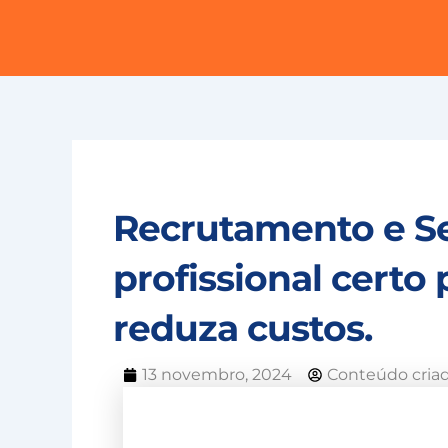
Ir
para
o
conteúdo
Recrutamento e Se
profissional cert
reduza custos.
13 novembro, 2024
Conteúdo cria