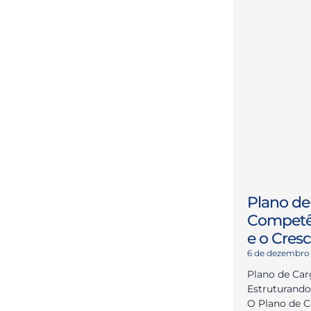
Plano de 
Competên
e o Cres
6 de dezembro
Plano de Car
Estruturando
O Plano de C