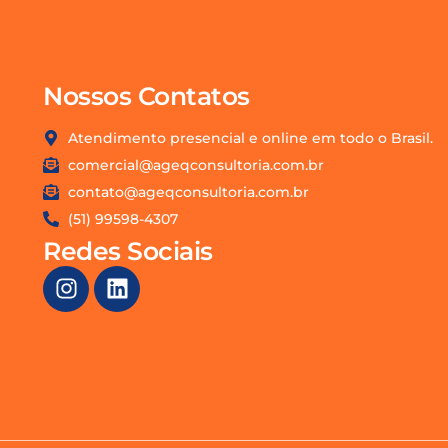
Nossos Contatos
Atendimento presencial e online em todo o Brasil.
comercial@ageqconsultoria.com.br
contato@ageqconsultoria.com.br
(51) 99598-4307
Redes Sociais
I
L
n
i
s
n
t
k
a
e
g
d
r
i
a
n