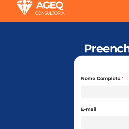
Ir
para
o
conteúdo
Preench
Nome Completo
*
E-mail