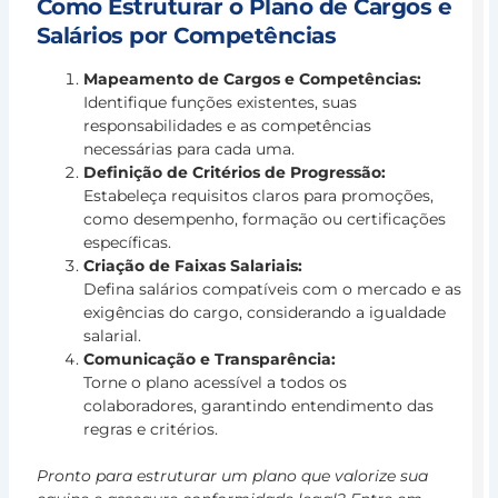
Como Estruturar o Plano de Cargos e
Pe
Salários por Competências
po
Co
Mapeamento de Cargos e Competências:
Es
Identifique funções existentes, suas
pa
responsabilidades e as competências
Al
necessárias para cada uma.
Ta
Definição de Critérios de Progressão:
ao
Estabeleça requisitos claros para promoções,
Ob
como desempenho, formação ou certificações
Or
específicas.
A
Criação de Faixas Salariais:
Ge
Defina salários compatíveis com o mercado e as
de
exigências do cargo, considerando a igualdade
Pe
salarial.
po
Comunicação e Transparência:
Co
Torne o plano acessível a todos os
é
colaboradores, garantindo entendimento das
u
regras e critérios.
L
m
Pronto para estruturar um plano que valorize sua
»