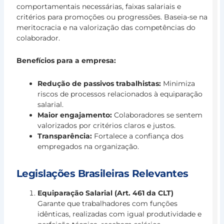
Me
comportamentais necessárias, faixas salariais e
C
critérios para promoções ou progressões. Baseia-se na
c
meritocracia e na valorização das competências do
a
colaborador.
Ge
Es
Benefícios para a empresa:
de
Pe
Redução de passivos trabalhistas:
Minimiza
O
riscos de processos relacionados à equiparação
Ja
salarial.
Br
Maior engajamento:
Colaboradores se sentem
é
valorizados por critérios claros e justos.
u
Transparência:
Fortalece a confiança dos
c
empregados na organização.
na
qu
Legislações Brasileiras Relevantes
c
L
Equiparação Salarial (Art. 461 da CLT)
m
Garante que trabalhadores com funções
»
idênticas, realizadas com igual produtividade e