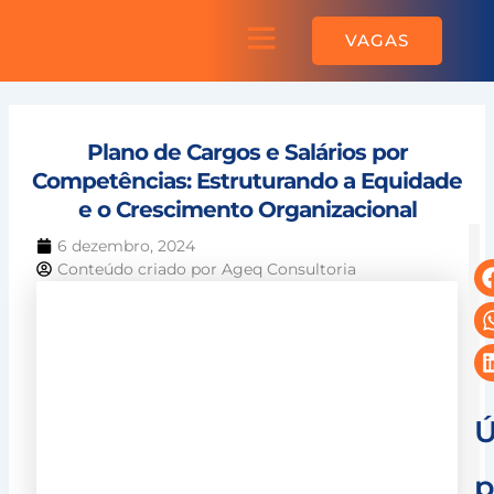
Ir
Menu
para
Sobre a AGEQ
VAGAS
o
conteúdo
Plano de Cargos e Salários por
Competências: Estruturando a Equidade
e o Crescimento Organizacional
6 dezembro, 2024
Conteúdo criado por
Ageq Consultoria
C
Ú
p