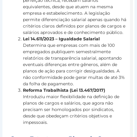
perfeição técnica, recebam salários
equivalentes, desde que atuem na mesma
G
empresa e estabelecimento. A legislação
permite diferenciação salarial apenas quando há
d
critérios claros definidos por planos de cargos e
P
salários aprovados e de conhecimento público.
p
Lei 14.611/2023 – Igualdade Salarial
C
Determina que empresas com mais de 100
E
empregados publiquem semestralmente
p
relatórios de transparência salarial, apontando
A
eventuais diferenças entre gêneros, além de
planos de ação para corrigir desigualdades. A
T
não conformidade pode gerar multas de até 3%
a
da folha de pagamento.
O
Reforma Trabalhista (Lei 13.467/2017)
O
Introduziu maior flexibilidade na definição de
7
planos de cargos e salários, que agora não
de
precisam ser homologados por sindicatos,
de
de
desde que obedeçam critérios objetivos e
20
impessoais.
Ge
de