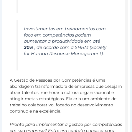
Pl
de
Ca
e
Investimentos em treinamentos com
Sa
foco em competências podem
po
aumentar a produtividade em até
Co
20%
, de acordo com a SHRM (Society
Es
for Human Resource Management).
a
Eq
e
o
Cr
A Gestão de Pessoas por Competências é uma
Or
abordagem transformadora de empresas que desejam
O
atrair talentos, melhorar a cultura organizacional e
Pl
atingir metas estratégicas. Ela cria um ambiente de
de
trabalho colaborativo, focado no desenvolvimento
Ca
contínuo e na excelência.
e
Sa
Pronto para implementar a gestão por competências
em sua empresa? Entre em contato conosco para