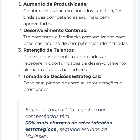
Aumento da Produtividade:
Colaboradores são direcionados para funções
P
onde suas competências são mais bem
d
aproveitadas.
C
Desenvolvimento Contínuo:
e
Treinamentos e feedbacks personalizados com
S
base nas lacunas de competências identificadas.
Retenção de Talentos:
p
Profissionais se sentem valorizados ao
C
receberem oportunidades de desenvolvimento
E
alinhadas às suas habilidades.
a
Tomada de Decisões Estratégicas:
E
Base para planos de carreira, remunerações e
e
promoções.
o
C
Empresas que adotam gestão por
O
competências têm
6
35% mais chances de reter talentos
de
de
estratégicos
, segundo estudos da
de
McKinsey.
20