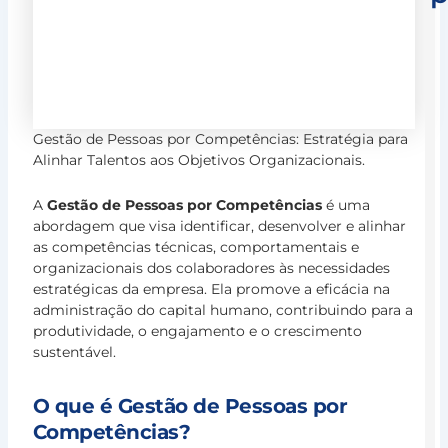
J
B
S
M
C
Gestão de Pessoas por Competências: Estratégia para
Alinhar Talentos aos Objetivos Organizacionais.
c
a
A
Gestão de Pessoas por Competências
é uma
G
abordagem que visa identificar, desenvolver e alinhar
E
as competências técnicas, comportamentais e
d
organizacionais dos colaboradores às necessidades
P
estratégicas da empresa. Ela promove a eficácia na
13
administração do capital humano, contribuindo para a
de
produtividade, o engajamento e o crescimento
ja
de
sustentável.
20
Ja
O que é Gestão de Pessoas por
Br
Competências?
Sa