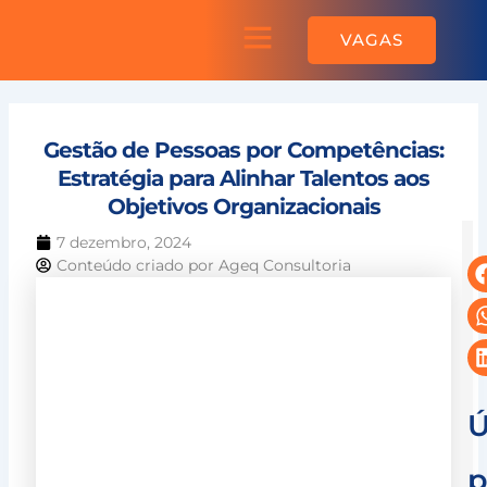
Ir
Menu
para
Sobre a AGEQ
VAGAS
o
conteúdo
Gestão de Pessoas por Competências:
Estratégia para Alinhar Talentos aos
Objetivos Organizacionais
7 dezembro, 2024
Conteúdo criado por
Ageq Consultoria
C
Ú
p