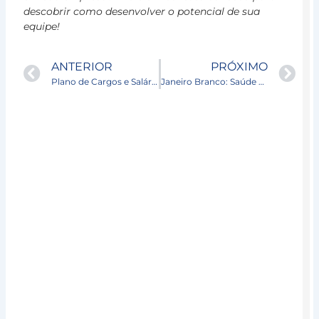
L
descobrir como desenvolver o potencial de sua
m
equipe!
»
Prev
Ne
ANTERIOR
PRÓXIMO
Plano de Cargos e Salários por Competências: Estruturando a Equidade e o Crescimento Organizacional
Janeiro Branco: Saúde Mental Começa com a Gestão Estratégica de Pessoas
F
2
A
C
e
p
c
n
m
N
e
I
6
de
de
de