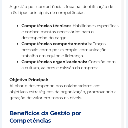
Me
A gestão por competências foca na identificação de
C
três tipos principais de competências:
c
a
Competências técnicas:
Habilidades específicas
Ge
e conhecimentos necessários para o
Es
desempenho do cargo.
de
Competências comportamentais:
Traços
Pe
pessoais como por exemplo: comunicação,
O
trabalho em equipe e liderança.
Ja
Competências organizacionais:
Conexão com
Br
a cultura, valores e missão da empresa.
é
u
Objetivo Principal:
c
Alinhar o desempenho dos colaboradores aos
na
objetivos estratégicos da organização, promovendo a
qu
geração de valor em todos os níveis.
c
L
Benefícios da Gestão por
m
»
Competências