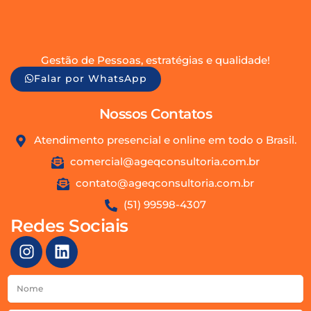
Gestão de Pessoas, estratégias e qualidade!
Falar por WhatsApp
Nossos Contatos
Atendimento presencial e online em todo o Brasil.
comercial@ageqconsultoria.com.br
contato@ageqconsultoria.com.br
(51) 99598-4307
Redes Sociais
I
L
n
i
s
n
Nome
t
k
a
e