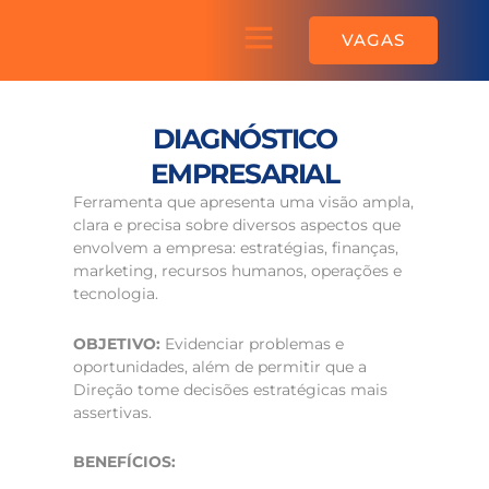
Ir
Menu
para
Sobre a AGEQ
VAGAS
o
conteúdo
DIAGNÓSTICO
EMPRESARIAL
Ferramenta que apresenta uma visão ampla,
clara e precisa sobre diversos aspectos que
envolvem a empresa: estratégias, finanças,
marketing, recursos humanos, operações e
tecnologia.
OBJETIVO:
Evidenciar problemas e
oportunidades, além de permitir que a
Direção tome decisões estratégicas mais
assertivas.
BENEFÍCIOS: