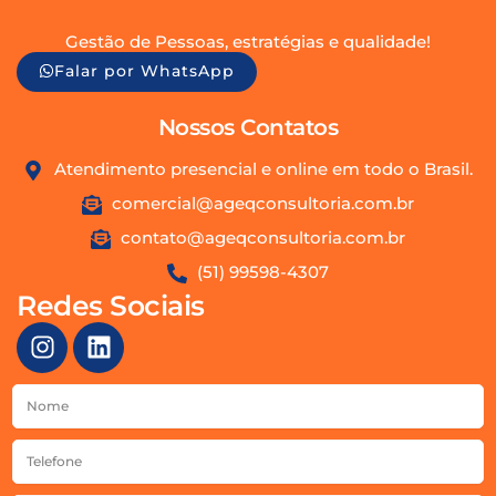
Gestão de Pessoas, estratégias e qualidade!
Falar por WhatsApp
Nossos Contatos
Atendimento presencial e online em todo o Brasil.
comercial@ageqconsultoria.com.br
contato@ageqconsultoria.com.br
(51) 99598-4307
Redes Sociais
I
L
n
i
s
n
Nome
t
k
a
e
Telefone
g
d
r
i