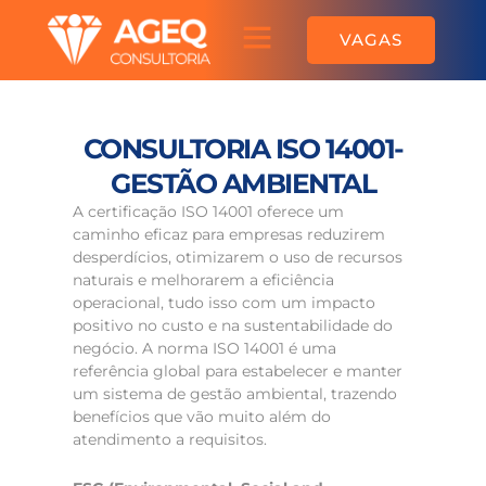
Ir
Menu
para
Sobre a AGEQ
VAGAS
o
conteúdo
CONSULTORIA ISO 14001-
GESTÃO AMBIENTAL
A certificação ISO 14001 oferece um
caminho eficaz para empresas reduzirem
desperdícios, otimizarem o uso de recursos
naturais e melhorarem a eficiência
operacional, tudo isso com um impacto
positivo no custo e na sustentabilidade do
negócio. A norma ISO 14001 é uma
referência global para estabelecer e manter
um sistema de gestão ambiental, trazendo
benefícios que vão muito além do
atendimento a requisitos.