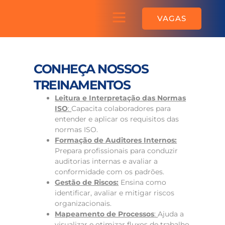
Ir
Menu
para
Sobre a AGEQ
VAGAS
o
conteúdo
CONHEÇA NOSSOS
TREINAMENTOS
Leitura e Interpretação das Normas
ISO
:
Capacita colaboradores para
entender e aplicar os requisitos das
normas ISO.
Formação de Auditores Internos:
Prepara profissionais para conduzir
auditorias internas e avaliar a
conformidade com os padrões.
Gestão de Riscos:
Ensina como
identificar, avaliar e mitigar riscos
organizacionais.
Mapeamento de Processos
:
Ajuda a
visualizar e otimizar fluxos de trabalho.