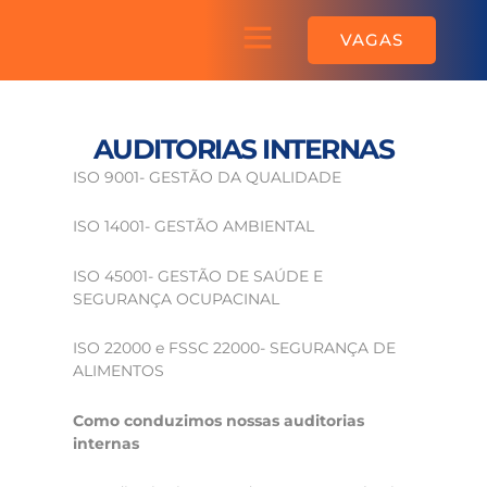
Ir
Menu
para
Sobre a AGEQ
VAGAS
o
conteúdo
AUDITORIAS INTERNAS
ISO 9001- GESTÃO DA QUALIDADE
ISO 14001- GESTÃO AMBIENTAL
ISO 45001- GESTÃO DE SAÚDE E
SEGURANÇA OCUPACINAL
ISO 22000 e FSSC 22000- SEGURANÇA DE
ALIMENTOS
Como conduzimos nossas auditorias
internas